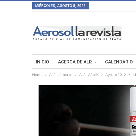
MIÉRCOLES, AGOSTO 5, 2026
INICIO
ACERCA DE ALR
CALENDARIO
Home
ALR-Números
ALR - Año IX
Agosto 2012
M