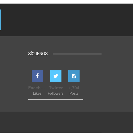
SÍGUENOS
Facebook
Twitter
1,794
Likes
Followers
Posts