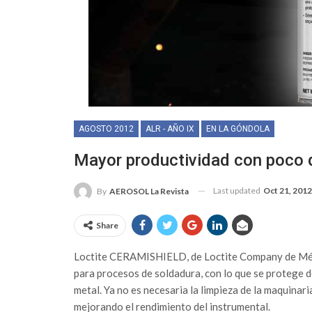
AGOSTO 2012
ALR - AÑO IX
EN LA GÓNDOLA
Mayor productividad con poco 
Last updated
Oct 21, 2012
By
AEROSOL La Revista
Share
Loctite CERAMISHIELD, de Loctite Company de Méxi
para procesos de soldadura, con lo que se protege d
metal. Ya no es necesaria la limpieza de la maquinar
mejorando el rendimiento del instrumental.