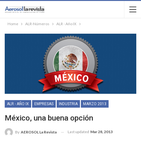
Home
ALR-Números
ALR - Año IX
ALR - AÑO IX
EMPRESAS
INDUSTRIA
MARZO 2013
México, una buena opción
Last updated
Mar 28, 2013
By
AEROSOL La Revista