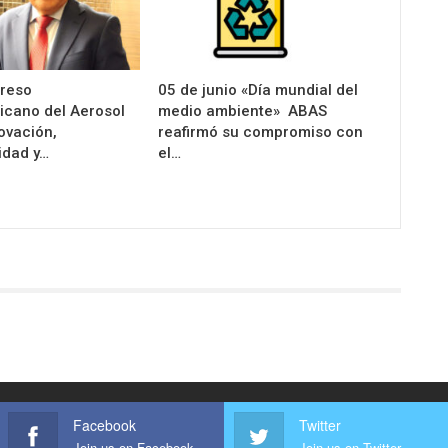
greso
05 de junio «Día mundial del
icano del Aerosol
medio ambiente» ABAS
ovación,
reafirmó su compromiso con
idad y…
el…
Facebook
Twitter
Join us on Facebook
Join us on Twitter