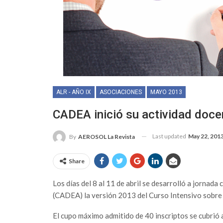
ALR - AÑO IX
ASOCIACIONES
MAYO 2013
CADEA inició su actividad doce
Last updated
May 22, 201
By
AEROSOL La Revista
Share
Los días del 8 al 11 de abril se desarrolló a jornad
(CADEA) la versión 2013 del Curso Intensivo sobre 
El cupo máximo admitido de 40 inscriptos se cubrió 