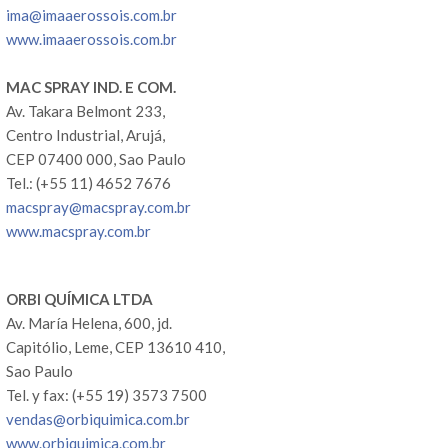
ima@imaaerossois.com.br
www.imaaerossois.com.br
MAC SPRAY IND. E COM.
Av. Takara Belmont 233,
Centro Industrial, Arujá,
CEP 07400 000, Sao Paulo
Tel.: (+55 11) 4652 7676
macspray@macspray.com.br
www.macspray.com.br
ORBI QUÍMICA LTDA
Av. María Helena, 600, jd.
Capitólio, Leme, CEP 13610 410,
Sao Paulo
Tel. y fax: (+55 19) 3573 7500
vendas@orbiquimica.com.br
www.orbiquimica.com.br