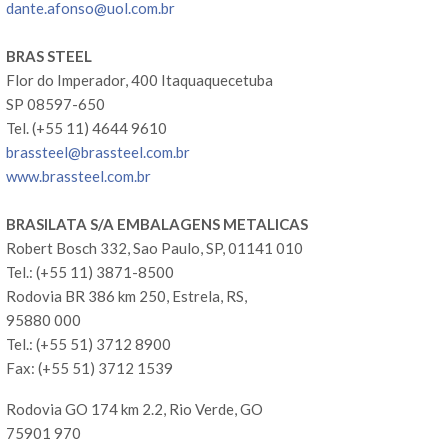
dante.afonso@uol.com.br
BRAS STEEL
Flor do Imperador, 400 Itaquaquecetuba
SP 08597-650
Tel. (+55 11) 4644 9610
brassteel@brassteel.com.br
www.brassteel.com.br
BRASILATA S/A EMBALAGENS METALICAS
Robert Bosch 332, Sao Paulo, SP, 01141 010
Tel.: (+55 11) 3871-8500
Rodovia BR 386 km 250, Estrela, RS,
95880 000
Tel.: (+55 51) 3712 8900
Fax: (+55 51) 3712 1539
Rodovia GO 174 km 2.2, Rio Verde, GO
75901 970