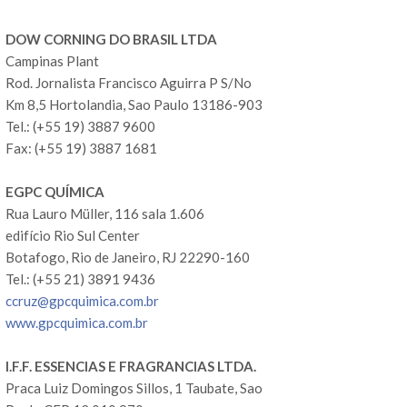
DOW CORNING DO BRASIL LTDA
Campinas Plant
Rod. Jornalista Francisco Aguirra P S/No
Km 8,5 Hortolandia, Sao Paulo 13186-903
Tel.: (+55 19) 3887 9600
Fax: (+55 19) 3887 1681
EGPC QUÍMICA
Rua Lauro Müller, 116 sala 1.606
edifício Rio Sul Center
Botafogo, Rio de Janeiro, RJ 22290-160
Tel.: (+55 21) 3891 9436
ccruz@gpcquimica.com.br
www.gpcquimica.com.br
I.F.F. ESSENCIAS E FRAGRANCIAS LTDA.
Praca Luiz Domingos Sillos, 1 Taubate, Sao