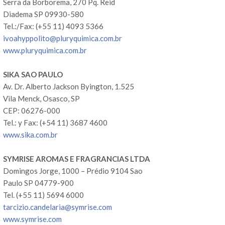
Serra da Borborema, 270 Pq. Reid
Diadema SP 09930-580
Tel.:/Fax: (+55 11) 4093 5366
ivoahyppolito@pluryquimica.com.br
www.pluryquimica.com.br
SIKA SAO PAULO
Av. Dr. Alberto Jackson Byington, 1.525
Vila Menck, Osasco, SP
CEP: 06276-000
Tel.: y Fax: (+54 11) 3687 4600
www.sika.com.br
SYMRISE AROMAS E FRAGRANCIAS LTDA
Domingos Jorge, 1000 – Prédio 9104 Sao
Paulo SP 04779-900
Tel. (+55 11) 5694 6000
tarcizio.candelaria@symrise.com
www.symrise.com