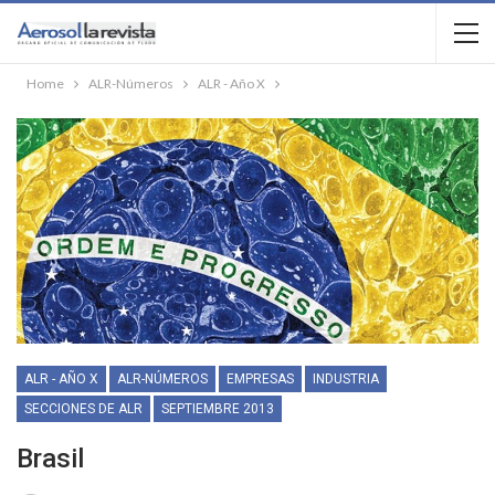
Home
ALR-Números
ALR - Año X
ALR - AÑO X
ALR-NÚMEROS
EMPRESAS
INDUSTRIA
SECCIONES DE ALR
SEPTIEMBRE 2013
Brasil