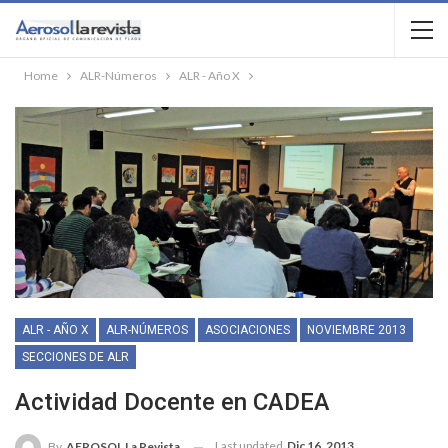
Home
ALR-Números
ALR - Año X
ALR - AÑO X
ALR-NÚMEROS
ASOCIACIONES
NOVIEMBRE 2013
SECCIONES DE ALR
Actividad Docente en CADEA
Last updated
Dic 16, 2013
By
AEROSOL La Revista