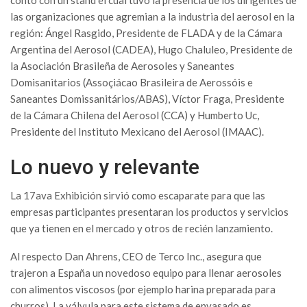
contó con un stand el cual tuvo la presencia de los dirigentes de
las organizaciones que agremian a la industria del aerosol en la
región: Ángel Rasgido, Presidente de FLADA y de la Cámara
Argentina del Aerosol (CADEA), Hugo Chaluleo, Presidente de
la Asociación Brasileña de Aerosoles y Saneantes
Domisanitarios (Assoçiácao Brasileira de Aerossóis e
Saneantes Domissanitários/ABAS), Víctor Fraga, Presidente
de la Cámara Chilena del Aerosol (CCA) y Humberto Uc,
Presidente del Instituto Mexicano del Aerosol (IMAAC).
Lo nuevo y relevante
La 17ava Exhibición sirvió como escaparate para que las
empresas participantes presentaran los productos y servicios
que ya tienen en el mercado y otros de recién lanzamiento.
Al respecto Dan Ahrens, CEO de Terco Inc., asegura que
trajeron a España un novedoso equipo para llenar aerosoles
con alimentos viscosos (por ejemplo harina preparada para
churros). La válvula para este sistema de envasado es