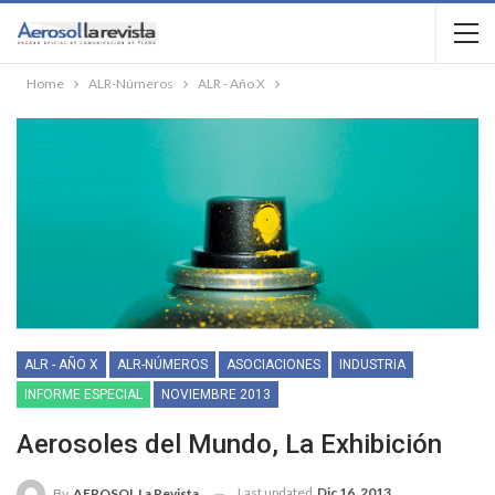
Home
ALR-Números
ALR - Año X
ALR - AÑO X
ALR-NÚMEROS
ASOCIACIONES
INDUSTRIA
INFORME ESPECIAL
NOVIEMBRE 2013
Aerosoles del Mundo, La Exhibición
Last updated
Dic 16, 2013
By
AEROSOL La Revista