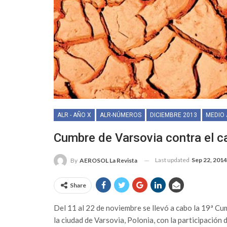
ALR - AÑO X
ALR-NÚMEROS
DICIEMBRE 2013
MEDIO 
Cumbre de Varsovia contra el c
Last updated
Sep 22, 2014
By
AEROSOL La Revista
Share
Del 11 al 22 de noviembre se llevó a cabo la 19ª C
la ciudad de Varsovia, Polonia, con la participació