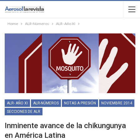
Home
ALR-Números
ALR- Año XI
ALR- AÑO XI
ALR-NÚMEROS
NOTAS A PRESIÓN
NOVIEMBRE 2014
SECCIONES DE ALR
Inminente avance de la chikungunya
en América Latina