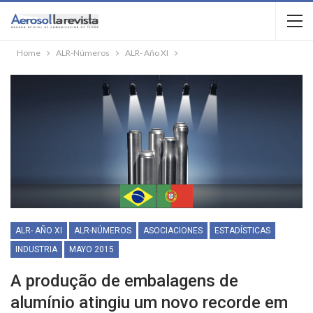
Home
ALR-Números
ALR- Año XI
ALR- AÑO XI
ALR-NÚMEROS
ASOCIACIONES
ESTADÍSTICAS
INDUSTRIA
MAYO 2015
A produção de embalagens de
alumínio atingiu um novo recorde em