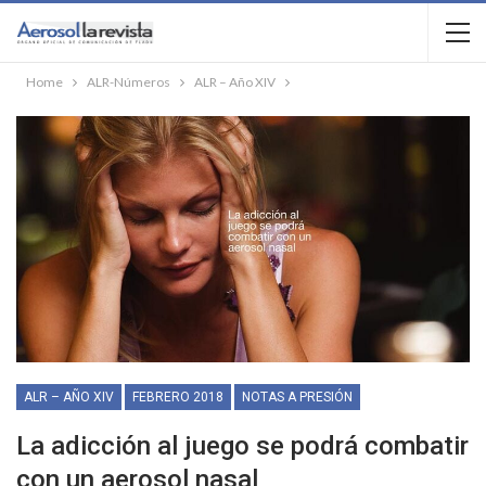
Home
ALR-Números
ALR – Año XIV
ALR – AÑO XIV
FEBRERO 2018
NOTAS A PRESIÓN
La adicción al juego se podrá combatir
con un aerosol nasal