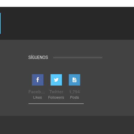
SÍGUENOS
Facebook
Twitter
1,794
Likes
Followers
Posts