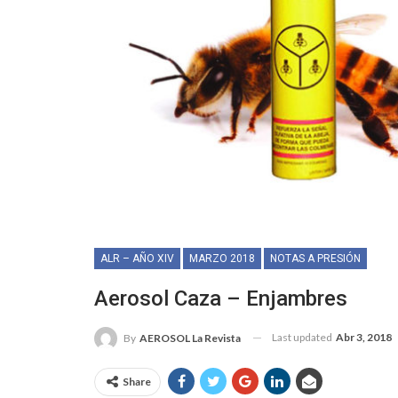
ALR – AÑO XIV
MARZO 2018
NOTAS A PRESIÓN
Aerosol Caza – Enjambres
Last updated
Abr 3, 2018
By
AEROSOL La Revista
Share