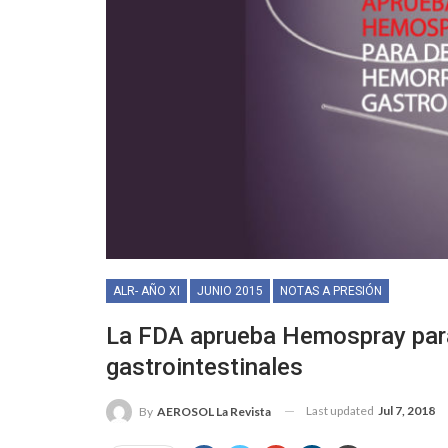
ALR- AÑO XI
JUNIO 2015
NOTAS A PRESIÓN
La FDA aprueba Hemospray par
gastrointestinales
Last updated
Jul 7, 2018
By
AEROSOL La Revista