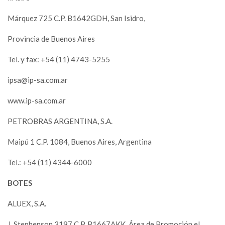
Márquez 725 C.P. B1642GDH, San Isidro,
Provincia de Buenos Aires
Tel. y fax: +54 (11) 4743-5255
ipsa@ip-sa.com.ar
www.ip-sa.com.ar
PETROBRAS ARGENTINA, S.A.
Maipú 1 C.P. 1084, Buenos Aires, Argentina
Tel.: +54 (11) 4344-6000
BOTES
ALUEX, S.A.
J. Stephenson 3197 C.P. B1667AKK, Área de Promoción el