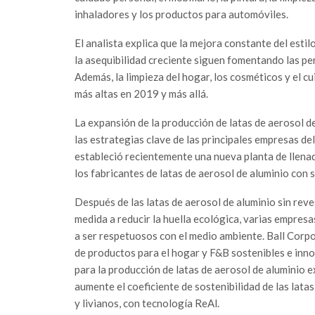
inhaladores y los productos para automóviles.
El analista explica que la mejora constante del esti
la asequibilidad creciente siguen fomentando las per
Además, la limpieza del hogar, los cosméticos y el 
más altas en 2019 y más allá.
La expansión de la producción de latas de aerosol de
las estrategias clave de las principales empresas d
estableció recientemente una nueva planta de llenad
los fabricantes de latas de aerosol de aluminio con
Después de las latas de aerosol de aluminio sin rev
medida a reducir la huella ecológica, varias empresa
a ser respetuosos con el medio ambiente. Ball Corp
de productos para el hogar y F&B sostenibles e inn
para la producción de latas de aerosol de aluminio e
aumente el coeficiente de sostenibilidad de las lata
y livianos, con tecnología ReAl.