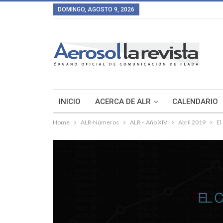
DOMINGO, AGOSTO 9, 2026
INICIO
ACERCA DE ALR
CALENDARIO
Home
ALR-Números
ALR – Año XIV
Abril 2019
El