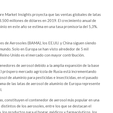
ure Market Insights proyecta que las ventas globales de latas
3.500 millones de dólares en 2019. El crecimiento anual de
inio en este año se estima en una tasa promisoria del 5,3%.
tes de Aerosoles (BAMA), los EE.UU. y China siguen siendo
 mundo. Solo en Europa se han visto alrededor de 5 mil
 Reino Unido es el mercado con mayor contribución.
enedores de aerosol debido a la amplia expansión de la base
l. El próspero mercado agrícola de Rusia está incrementando
sol de aluminio para pesticidas e insecticidas, en el pasado
rama de las latas de aerosol de aluminio de Europa represente
l.
cas, constituyen el contenedor de aerosol más popular en una
 distintos de los aerosoles, entre los que se destacan el
za, los productos para el hogar, médicos y farmacéuticos, los