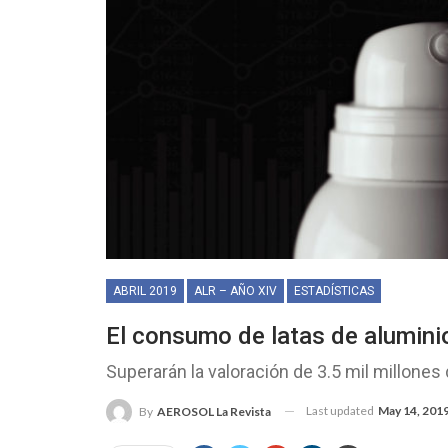
ABRIL 2019
ALR – AÑO XIV
ESTADÍSTICAS
El consumo de latas de alumini
Superarán la valoración de 3.5 mil millones
Last updated
May 14, 201
By
AEROSOL La Revista