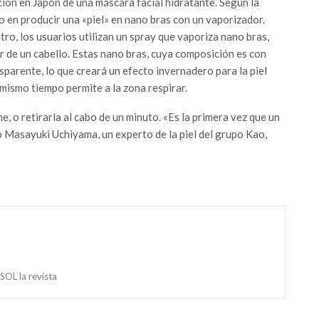
ión en Japón de una máscara facial hidratante. Según la
o en producir una «piel» en nano bras con un vaporizador.
tro, los usuarios utilizan un spray que vaporiza nano bras,
 de un cabello. Estas nano bras, cuya composición es con
sparente, lo que creará un efecto invernadero para la piel
mismo tiempo permite a la zona respirar.
e, o retirarla al cabo de un minuto. «Es la primera vez que un
 Masayuki Uchiyama, un experto de la piel del grupo Kao,
OL la revista