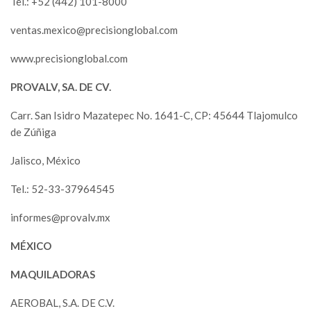
Tel.: +52 (442) 101-8000
ventas.mexico@precisionglobal.com
www.precisionglobal.com
PROVALV, SA. DE CV.
Carr. San Isidro Mazatepec No. 1641-C, CP: 45644 Tlajomulco
de Zúñiga
Jalisco, México
Tel.: 52-33-37964545
informes@provalv.mx
MÉXICO
MAQUILADORAS
AEROBAL, S.A. DE C.V.