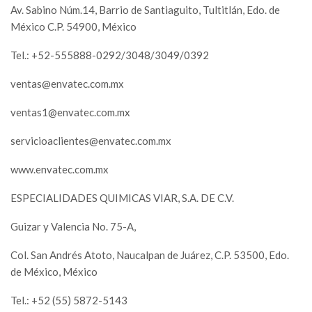
Av. Sabino Núm.14, Barrio de Santiaguito, Tultitlán, Edo. de
México C.P. 54900, México
Tel.: +52-555888-0292/3048/3049/0392
ventas@envatec.com.mx
ventas1@envatec.com.mx
servicioaclientes@envatec.com.mx
www.envatec.com.mx
ESPECIALIDADES QUIMICAS VIAR, S.A. DE C.V.
Guizar y Valencia No. 75-A,
Col. San Andrés Atoto, Naucalpan de Juárez, C.P. 53500, Edo.
de México, México
Tel.: +52 (55) 5872-5143