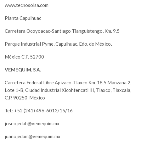
www.tecnosolsa.com
Planta Capulhuac
Carretera Ocoyoacac-Santiago Tianguistengo, Km. 9.5
Parque Industrial Pyme, Capulhuac, Edo. de México,
México C.P. 52700
VEMEQUIM, S.A.
Carretera Federal Libre Apizaco-Tlaxco Km. 18.5 Manzana 2,
Lote 1-B, Ciudad Industrial Xicohtencatl III, Tlaxco, Tlaxcala,
C.P. 90250, México
Tel.: +52 (241) 496-6013/15/16
joseojedah@vemequim.mx
juanojedam@vemequim.mx