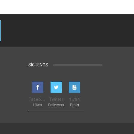
SÍGUENOS
Facebook
Twitter
1,794
Likes
Followers
Posts