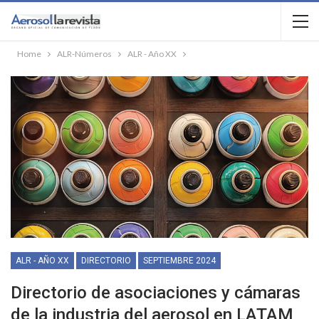
Home
ALR-Números
ALR - Año XX
ALR - AÑO XX
DIRECTORIO
SEPTIEMBRE 2024
Directorio de asociaciones y cámaras
de la industria del aerosol en LATAM