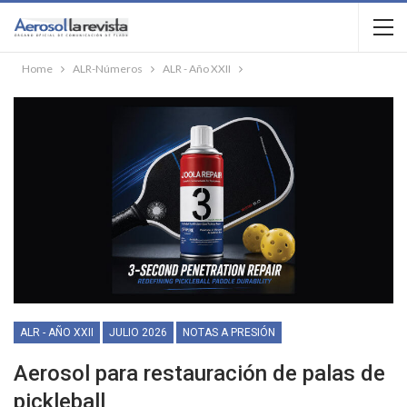
Home
ALR-Números
ALR - Año XXII
ALR - AÑO XXII
JULIO 2026
NOTAS A PRESIÓN
Aerosol para restauración de palas de
pickleball