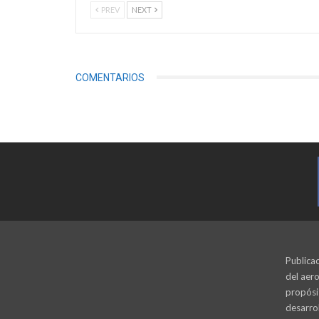
PREV
NEXT
COMENTARIOS
Publicac
del aero
propósi
desarrol