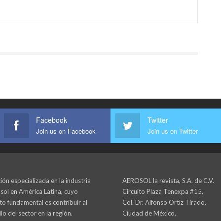
Facebook
Twitter
Join us on Facebook
Join us on Twitter
ión especializada en la industria
AEROSOL la revista, S.A. de C.V.
sol en América Latina, cuyo
Circuito Plaza Tenexpa #15,
to fundamental es contribuir al
Col. Dr. Alfonso Ortiz Tirado,
lo del sector en la región.
Ciudad de México,