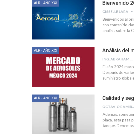
Bienvenido 
ALR - AÑO XXI
GISSELLE LARA
Bienvenidos al pr
con contenido cla
análisis sobre la
Análisis del
ALR - AÑO XXI
ING. ABRAHAM MENDOZA
El año 2024 marcó
Después de varios
suministro global
Calidad y se
ALR - AÑO XXI
OCTAVIO RA
Además, sometemo
placa, esta pasa p
tanque. Debemos a