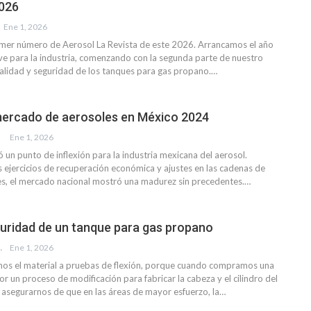
2026
Ene 1, 2026
imer número de Aerosol La Revista de este 2026. Arrancamos el año
ve para la industria, comenzando con la segunda parte de nuestro
 Calidad y seguridad de los tanques para gas propano.
…
 mercado de aerosoles en México 2024
Ene 1, 2026
 un punto de inflexión para la industria mexicana del aerosol.
 ejercicios de recuperación económica y ajustes en las cadenas de
es, el mercado nacional mostró una madurez sin precedentes.
…
guridad de un tanque para gas propano
MÍREZ
Ene 1, 2026
s el material a pruebas de flexión, porque cuando compramos una
or un proceso de modificación para fabricar la cabeza y el cilindro del
segurarnos de que en las áreas de mayor esfuerzo, la
…