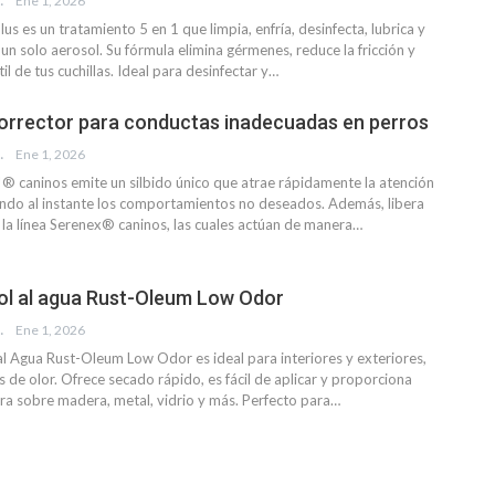
EVISTA
Ene 1, 2026
us es un tratamiento 5 en 1 que limpia, enfría, desinfecta, lubrica y
un solo aerosol. Su fórmula elimina gérmenes, reduce la fricción y
il de tus cuchillas. Ideal para desinfectar y
…
corrector para conductas inadecuadas en perros
EVISTA
Ene 1, 2026
!® caninos emite un silbido único que atrae rápidamente la atención
endo al instante los comportamientos no deseados. Además, libera
a línea Serenex® caninos, las cuales actúan de manera
…
ol al agua Rust-Oleum Low Odor
EVISTA
Ene 1, 2026
al Agua Rust-Oleum Low Odor es ideal para interiores y exteriores,
de olor. Ofrece secado rápido, es fácil de aplicar y proporciona
ra sobre madera, metal, vidrio y más. Perfecto para
…