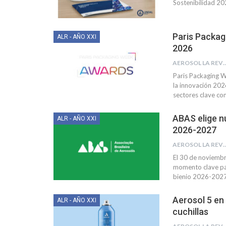
Sostenibilidad 2
Paris Packagi
ALR - AÑO XXI
2026
AEROSOL LA R
Paris Packaging We
la innovación 202
sectores clave c
ABAS elige n
ALR - AÑO XXI
2026-2027
AEROSOL LA R
El 30 de noviembr
momento clave par
bienio 2026-2027.
Aerosol 5 en 
ALR - AÑO XXI
cuchillas