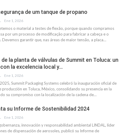
segurança de um tanque de propano
MÍREZ
Ene 1, 2026
etemos o material a testes de flexão, porque quando compramos
ssa por um processo de modificação para fabricar a cabeça e o
e. Devemos garantir que, nas áreas de maior tensão, a placa
…
 de la planta de válvulas de Summit en Toluca: un
on la excelencia local y…
EVISTA
Ene 1, 2026
 2025, Summit Packaging Systems celebró la inauguración oficial de
e producción en Toluca, México, consolidando su presencia en la
ndo su compromiso con la localización de la cadena de
…
nta su Informe de Sostenibilidad 2024
EVISTA
Ene 1, 2026
gobernanza, innovación y responsabilidad ambiental
LINDAL, líder
ones de dispensación de aerosoles, publicó su Informe de