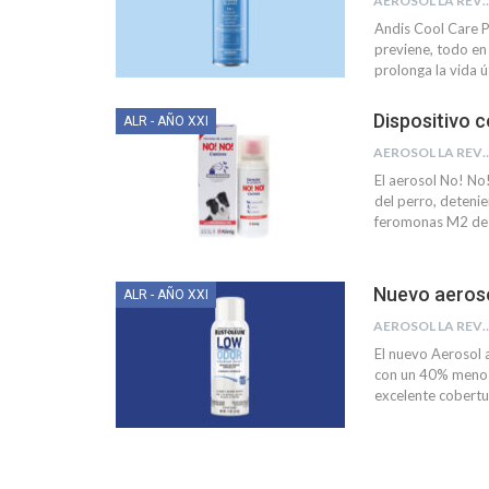
AEROSOL LA R
Andis Cool Care Pl
previene, todo en 
prolonga la vida út
Dispositivo 
ALR - AÑO XXI
AEROSOL LA R
El aerosol No! No
del perro, deteni
feromonas M2 de l
Nuevo aeros
ALR - AÑO XXI
AEROSOL LA R
El nuevo Aerosol 
con un 40% menos 
excelente cobertu