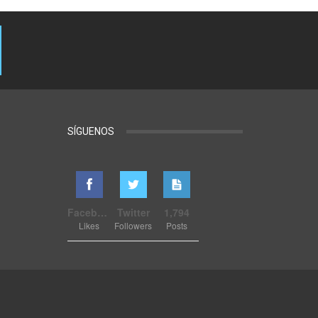
SÍGUENOS
Facebook
Twitter
1,794
Likes
Followers
Posts