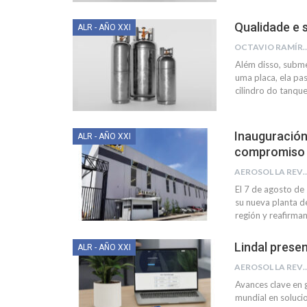
Qualidade e 
ALR - AÑO XXI
OCTAVIO RA
Além disso, subm
uma placa, ela pa
cilindro do tanqu
Inauguración
ALR - AÑO XXI
compromiso c
AEROSOL LA R
El 7 de agosto de
su nueva planta d
región y reafirma
Lindal prese
ALR - AÑO XXI
AEROSOL LA R
Avances clave en 
mundial en soluci