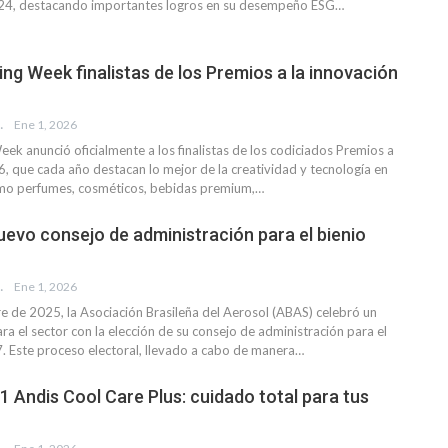
024, destacando importantes logros en su desempeño ESG
…
ng Week finalistas de los Premios a la innovación
EVISTA
Ene 1, 2026
ek anunció oficialmente a los finalistas de los codiciados Premios a
6, que cada año destacan lo mejor de la creatividad y tecnología en
omo perfumes, cosméticos, bebidas premium,
…
uevo consejo de administración para el bienio
EVISTA
Ene 1, 2026
e de 2025, la Asociación Brasileña del Aerosol (ABAS) celebró un
a el sector con la elección de su consejo de administración para el
 Este proceso electoral, llevado a cabo de manera
…
1 Andis Cool Care Plus: cuidado total para tus