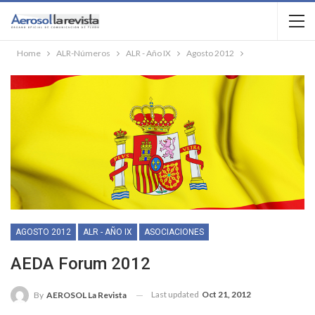
Home
ALR-Números
ALR - Año IX
Agosto 2012
AGOSTO 2012
ALR - AÑO IX
ASOCIACIONES
AEDA Forum 2012
Last updated
Oct 21, 2012
By
AEROSOL La Revista