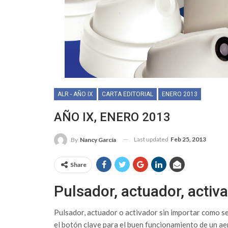
ALR - AÑO IX
CARTA EDITORIAL
ENERO 2013
AÑO IX, ENERO 2013
Last updated
Feb 25, 2013
By
Nancy García
Share
Pulsador, actuador, activ
Pulsador, actuador o activador sin importar como se
el botón clave para el buen funcionamiento de un ae