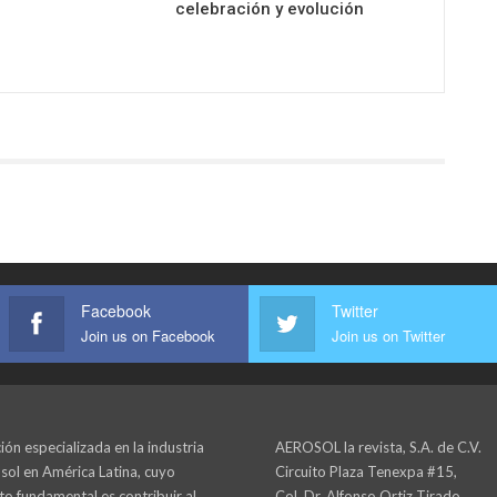
celebración y evolución
Facebook
Twitter
Join us on Facebook
Join us on Twitter
ión especializada en la industria
AEROSOL la revista, S.A. de C.V.
sol en América Latina, cuyo
Circuito Plaza Tenexpa #15,
to fundamental es contribuir al
Col. Dr. Alfonso Ortiz Tirado,