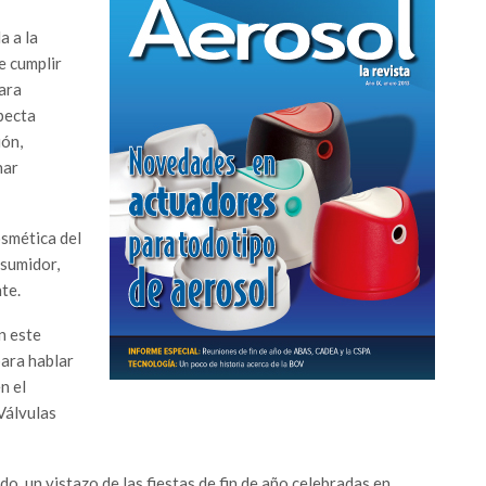
a a la
e cumplir
ara
specta
ión,
nar
osmética del
nsumidor,
te.
n este
para hablar
n el
Válvulas
, un vistazo de las fiestas de fin de año celebradas en