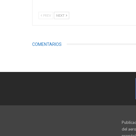
PREV
NEXT
COMENTARIOS
Publicac
del aero
propósi