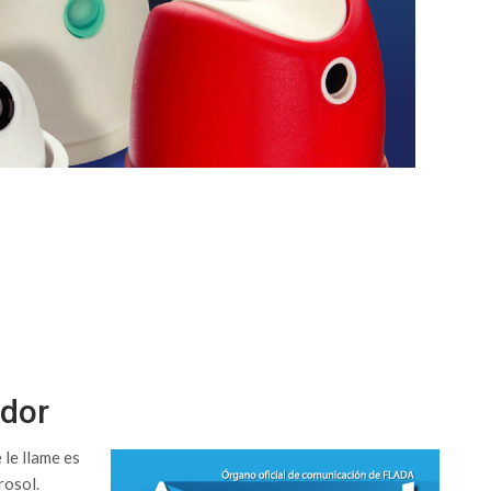
ador
 le llame es
rosol.