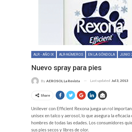
ALR - AÑO IX
ALR-NÚMEROS
EN LA GÓNDOLA
JUNIO 
Nuevo spray para pies
Last updated
Jul 3, 2013
By
AEROSOL La Revista
Share
Unilever con Efficient Rexona juega un rol importan
unisex en talco y aerosol, lo que asegura la eficacia 
hombres de todas las edades. Los consumidores quie
sus pies secos y libres de olor.