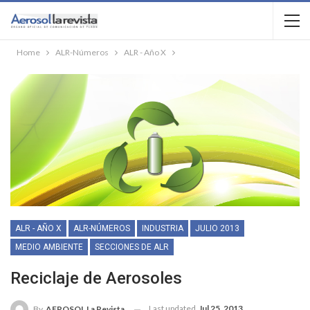
Home
ALR-Números
ALR - Año X
ALR - AÑO X
ALR-NÚMEROS
INDUSTRIA
JULIO 2013
MEDIO AMBIENTE
SECCIONES DE ALR
Reciclaje de Aerosoles
Last updated
Jul 25, 2013
By
AEROSOL La Revista