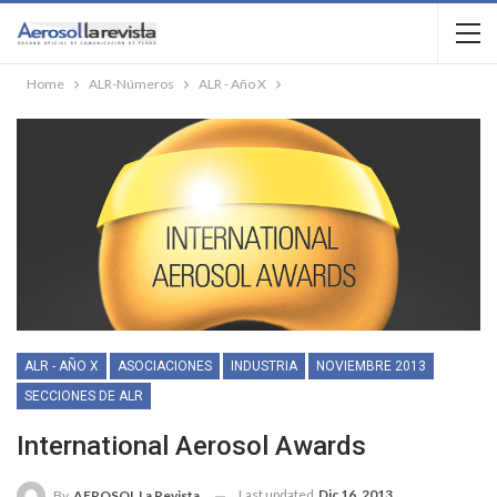
Home
ALR-Números
ALR - Año X
ALR - AÑO X
ASOCIACIONES
INDUSTRIA
NOVIEMBRE 2013
SECCIONES DE ALR
International Aerosol Awards
Last updated
Dic 16, 2013
By
AEROSOL La Revista