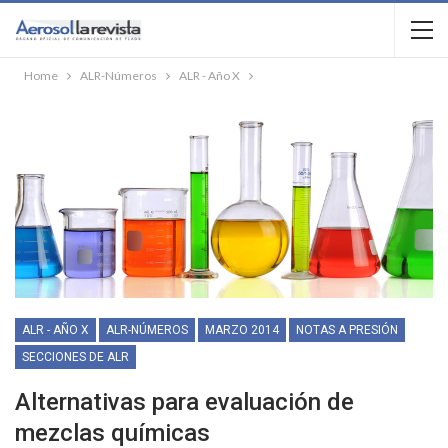
Home
ALR-Números
ALR - Año X
ALR - AÑO X
ALR-NÚMEROS
MARZO 2014
NOTAS A PRESIÓN
SECCIONES DE ALR
Alternativas para evaluación de
mezclas químicas