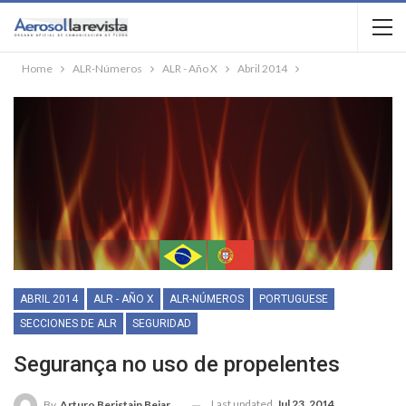
Home
ALR-Números
ALR - Año X
Abril 2014
ABRIL 2014
ALR - AÑO X
ALR-NÚMEROS
PORTUGUESE
SECCIONES DE ALR
SEGURIDAD
Segurança no uso de propelentes
Last updated
Jul 23, 2014
By
Arturo Beristain Bejarano