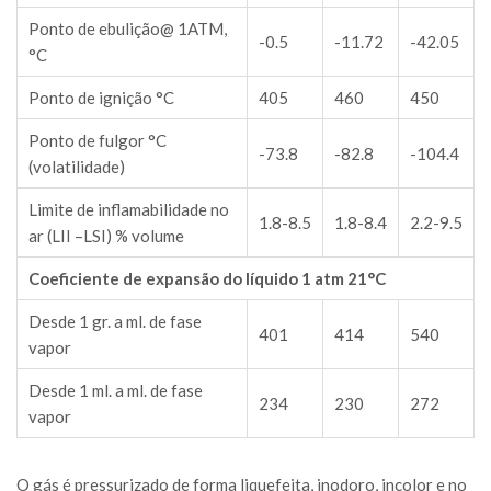
Ponto de ebulição@ 1ATM,
-0.5
-11.72
-42.05
°C
Ponto de ignição °C
405
460
450
Ponto de fulgor °C
-73.8
-82.8
-104.4
(volatilidade)
Limite de inflamabilidade no
1.8-8.5
1.8-8.4
2.2-9.5
ar (LII –LSI) % volume
Coeficiente de expansão do líquido 1 atm 21°C
Desde 1 gr. a ml. de fase
401
414
540
vapor
Desde 1 ml. a ml. de fase
234
230
272
vapor
O gás é pressurizado de forma liquefeita, inodoro, incolor e no