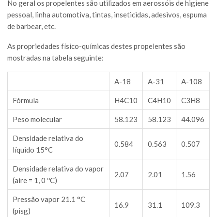
No geral os propelentes são utilizados em aerossóis de higiene
pessoal, linha automotiva, tintas, inseticidas, adesivos, espuma
de barbear, etc.
As propriedades físico-químicas destes propelentes são
mostradas na tabela seguinte:
A-18
A-31
A-108
Fórmula
H
4
C
10
C
4
H
10
C
3
H
8
Peso molecular
58.123
58.123
44.096
Densidade relativa do
0.584
0.563
0.507
líquido 15°C
Densidade relativa do vapor
2.07
2.01
1.56
(aire = 1, 0 ºC)
Pressão vapor 21.1 °C
16.9
31.1
109.3
(pisg)