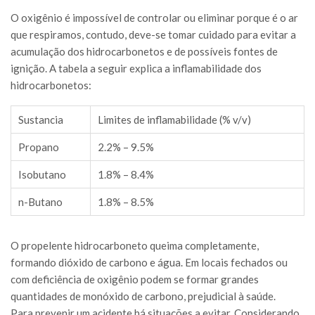
O oxigênio é impossível de controlar ou eliminar porque é o ar
que respiramos, contudo, deve-se tomar cuidado para evitar a
acumulação dos hidrocarbonetos e de possíveis fontes de
ignição. A tabela a seguir explica a inflamabilidade dos
hidrocarbonetos:
Sustancia
Limites de inflamabilidade (% v/v)
Propano
2.2% – 9.5%
Isobutano
1.8% – 8.4%
n-Butano
1.8% – 8.5%
O propelente hidrocarboneto queima completamente,
formando dióxido de carbono e água. Em locais fechados ou
com deficiência de oxigênio podem se formar grandes
quantidades de monóxido de carbono, prejudicial à saúde.
Para prevenir um acidente há situações a evitar. Considerando