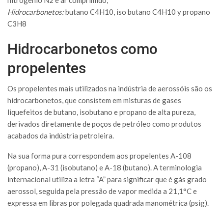
nitrogênio N
2
e ar comprimido;
Hidrocarbonetos:
butano C
4
H
10
, iso butano C
4
H
10
y propano
C
3
H
8
Hidrocarbonetos como
propelentes
Os propelentes mais utilizados na indústria de aerossóis são os
hidrocarbonetos, que consistem em misturas de gases
liquefeitos de butano, isobutano e propano de alta pureza,
derivados diretamente de poços de petróleo como produtos
acabados da indústria petroleira.
Na sua forma pura correspondem aos propelentes A-108
(propano), A-31 (isobutano) e A-18 (butano). A terminologia
internacional utiliza a letra “A” para significar que é gás grado
aerossol, seguida pela pressão de vapor medida a 21,1°C e
expressa em libras por polegada quadrada manométrica (psig).