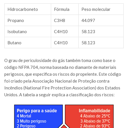
Hidrocarboneto
Fórmula
Peso molecular
Propano
C
3
H
8
44.097
Isobutano
C
4
H
10
58.123
Butano
C
4
H
10
58.123
O grau de periculosidade do gás também toma como base o
código NFPA 704, norma baseada no diamante de materiais
perigosos, que especifica os riscos do propelente. Este código
foi criado pela Associação Nacional de Proteção contra
Incêndios (National Fire Protection Association) dos Estados
Unidos. A tabela a seguir explica a classificação dos riscos: