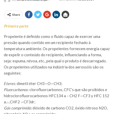
Share
Primeira parte
Propelente é definido como o fluido capaz de exercer uma
pressão quando contido em um recipiente fechado à
temperatura ambiente. Os propelentes fornecem energia capaz
de expelir o conteúdo do recipiente, influenciando a forma,
seja: espuma, névoa, etc., pela qual o produto é descarregado.
Os propelentes utilizados na indústria dos aerossóis são os
seguintes:
Ėteres:
dimetil éter CH
3
—O—CH
3
;
Fluorcarbonos:
clorofluorcarbonos, CFC’s que são proibidos e
hidroclorofluorocarbonos HFC134 a – CH
2
F—CF
3
y HFC 152
a..-..CHF
2
—CF
3dr
;
Gás comprimido:
dióxido de carbono CO
2
, óxido nitroso N
2
O,