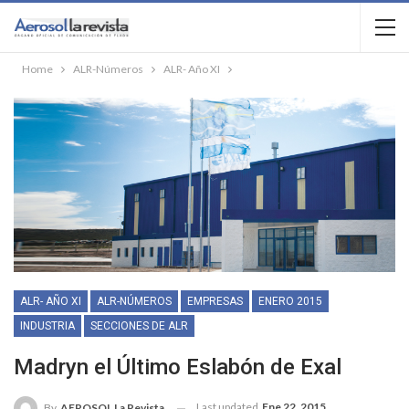
Home
ALR-Números
ALR- Año XI
ALR- AÑO XI
ALR-NÚMEROS
EMPRESAS
ENERO 2015
INDUSTRIA
SECCIONES DE ALR
Madryn el Último Eslabón de Exal
Last updated
Ene 22, 2015
By
AEROSOL La Revista