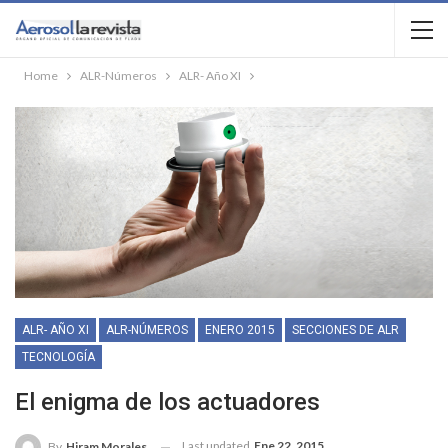
Home
ALR-Números
ALR- Año XI
ALR- AÑO XI
ALR-NÚMEROS
ENERO 2015
SECCIONES DE ALR
TECNOLOGÍA
El enigma de los actuadores
Last updated
Ene 22, 2015
By
Hiram Morales