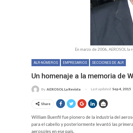
En marzo de 2006, AEROSOL la revi
ALR-NÚMEROS
EMPRESARIOS
SECCIONES DE ALR
Un homenaje a la memoria de Wi
Last updated
Sep 4, 2015
By
AEROSOL La Revista
Share
William Buenfil fue pionero de la industria del aero
para el cabello y posteriormente levantó las prime
aerosoles en ese país.