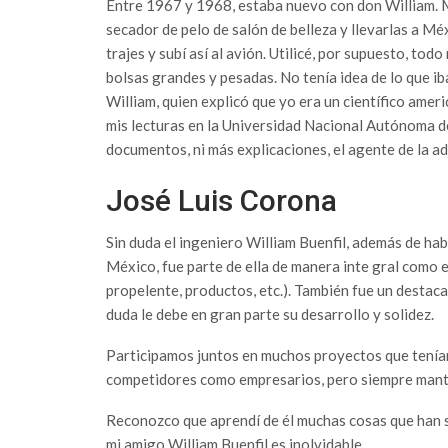
Entre 1967 y 1968, estaba nuevo con don William. 
secador de pelo de salón de belleza y llevarlas a Mé
trajes y subí así al avión. Utilicé, por supuesto, to
bolsas grandes y pesadas. No tenía idea de lo que ib
William, quien explicó que yo era un científico ame
mis lecturas en la Universidad Nacional Autónoma de
documentos, ni más explicaciones, el agente de la a
José Luis Corona
Sin duda el ingeniero William Buenfil, además de habe
México, fue parte de ella de manera inte gral como e
propelente, productos, etc.). También fue un destaca
duda le debe en gran parte su desarrollo y solidez.
Participamos juntos en muchos proyectos que tenían
competidores como empresarios, pero siempre mant
Reconozco que aprendí de él muchas cosas que han si
mi amigo William Buenfil es inolvidable.