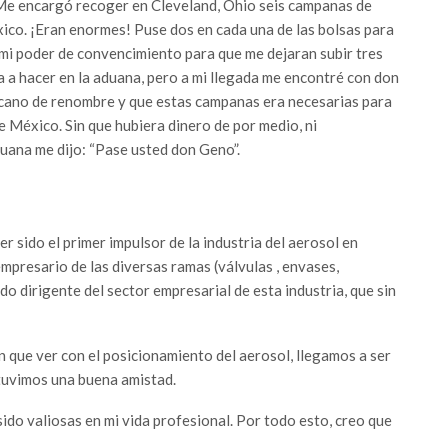
Me encargó recoger en Cleveland, Ohio seis campanas de
xico. ¡Eran enormes! Puse dos en cada una de las bolsas para
do mi poder de convencimiento para que me dejaran subir tres
a a hacer en la aduana, pero a mi llegada me encontré con don
ricano de renombre y que estas campanas era necesarias para
 México. Sin que hubiera dinero de por medio, ni
duana me dijo: “Pase usted don Geno”.
r sido el primer impulsor de la industria del aerosol en
mpresario de las diversas ramas (válvulas , envases,
do dirigente del sector empresarial de esta industria, que sin
 que ver con el posicionamiento del aerosol, llegamos a ser
uvimos una buena amistad.
do valiosas en mi vida profesional. Por todo esto, creo que