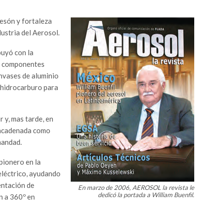
esón y fortaleza
dustria del Aerosol.
buyó con la
de componentes
envases de aluminio
e hidrocarburo para
 y, mas tarde, en
encadenada como
mandad.
 pionero en la
eléctrico, ayudando
entación de
En marzo de 2006, AEROSOL la revista le
dedicó la portada a William Buenfil.
n a 360º en