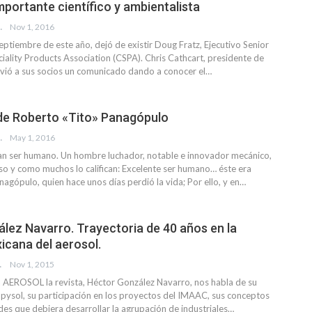
mportante científico y ambientalista
EVISTA
Nov 1, 2016
eptiembre de este año, dejó de existir Doug Fratz, Ejecutivo Senior
ality Products Association (CSPA). Chris Cathcart, presidente de
vió a sus socios un comunicado dando a conocer el…
de Roberto «Tito» Panagópulo
EVISTA
May 1, 2016
an ser humano. Un hombre luchador, notable e innovador mecánico,
so y como muchos lo califican: Excelente ser humano… éste era
agópulo, quien hace unos días perdió la vida; Por ello, y en…
lez Navarro. Trayectoria de 40 años en la
icana del aerosol.
TURINO
Nov 1, 2015
a AEROSOL la revista, Héctor González Navarro, nos habla de su
opysol, su participación en los proyectos del IMAAC, sus conceptos
des que debiera desarrollar la agrupación de industriales…