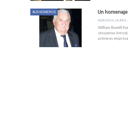
Un homenaje 
ALR-NÚMEROS
AEROSOL LA R
William Buenfil fu
cincuentas introdu
primeras empresa