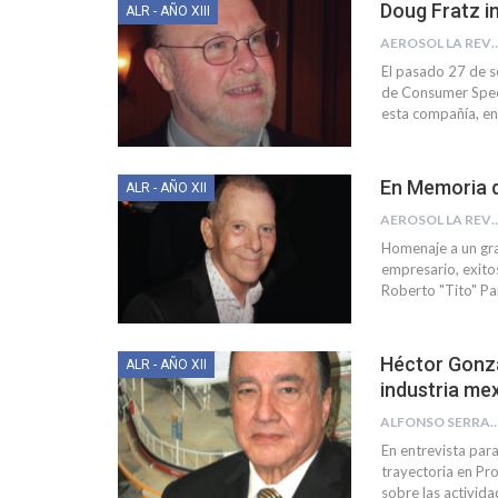
Doug Fratz i
ALR - AÑO XIII
AEROSOL LA R
El pasado 27 de s
de Consumer Speci
esta compañía, en
En Memoria 
ALR - AÑO XII
AEROSOL LA R
Homenaje a un gr
empresario, exito
Roberto "Tito" Pan
Héctor Gonzá
ALR - AÑO XII
industria mex
ALFONSO SERRANO MA
En entrevista par
trayectoria en Pr
sobre las activida