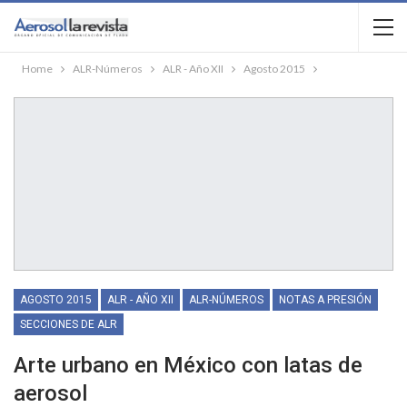
Home
ALR-Números
ALR - Año XII
Agosto 2015
AGOSTO 2015
ALR - AÑO XII
ALR-NÚMEROS
NOTAS A PRESIÓN
SECCIONES DE ALR
Arte urbano en México con latas de
aerosol