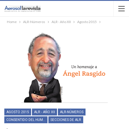
Home
ALR-Números
ALR - Año XII
Agosto 2015
AGOSTO 2015
ALR - AÑO XII
ALR-NÚMEROS
CONSENTIDO DEL HUMOR
SECCIONES DE ALR