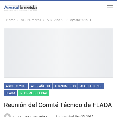
Home
ALR-Números
ALR - Año XII
Agosto 2015
AGOSTO 2015
ALR - AÑO XII
ALR-NÚMEROS
ASOCIACIONES
FLADA
INFORME ESPECIAL
Reunión del Comité Técnico de FLADA
Last updated
Sep 25, 2015
By
AEROSOL La Revista