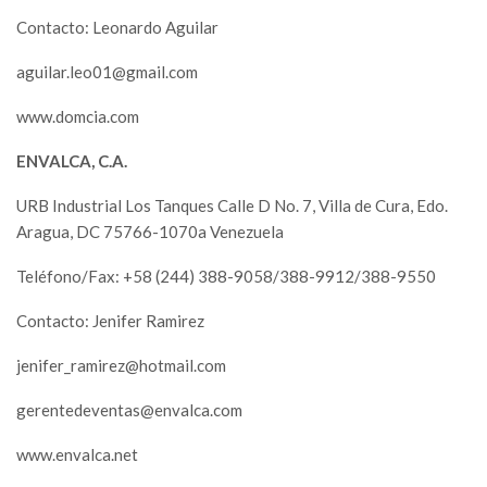
Contacto: Leonardo Aguilar
aguilar.leo01@gmail.com
www.domcia.com
ENVALCA, C.A.
URB Industrial Los Tanques Calle D No. 7, Villa de Cura, Edo.
Aragua, DC 75766-1070a Venezuela
Teléfono/Fax: +58 (244) 388-9058/388-9912/388-9550
Contacto: Jenifer Ramirez
jenifer_ramirez@hotmail.com
gerentedeventas@envalca.com
www.envalca.net