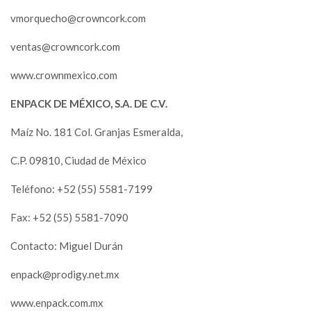
vmorquecho@crowncork.com
ventas@crowncork.com
www.crownmexico.com
ENPACK DE MÉXICO, S.A. DE C.V.
Maíz No. 181 Col. Granjas Esmeralda,
C.P. 09810, Ciudad de México
Teléfono: +52 (55) 5581-7199
Fax: +52 (55) 5581-7090
Contacto: Miguel Durán
enpack@prodigy.net.mx
www.enpack.com.mx