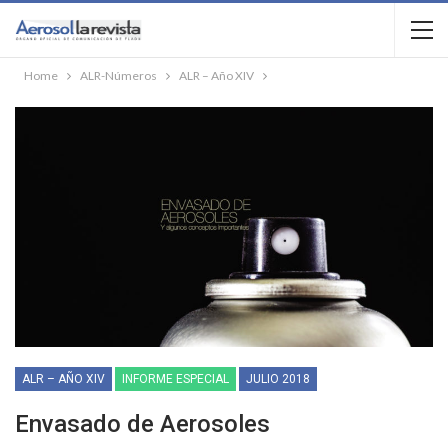
Home
ALR-Números
ALR – Año XIV
ALR – AÑO XIV
INFORME ESPECIAL
JULIO 2018
Envasado de Aerosoles