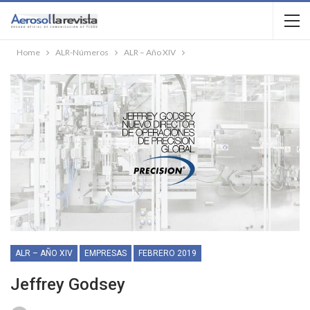
Home
ALR-Números
ALR – Año XIV
ALR – AÑO XIV
EMPRESAS
FEBRERO 2019
Jeffrey Godsey