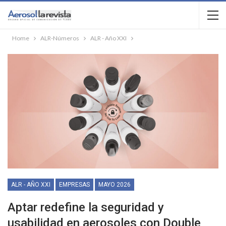
Home
ALR-Números
ALR - Año XXI
ALR - AÑO XXI
EMPRESAS
MAYO 2026
Aptar redefine la seguridad y
usabilidad en aerosoles con Double