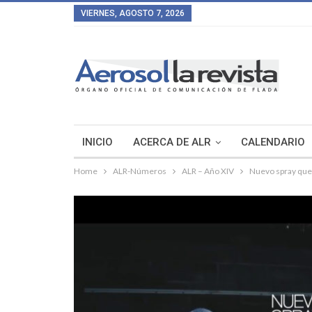
VIERNES, AGOSTO 7, 2026
INICIO
ACERCA DE ALR
CALENDARIO
Home
ALR-Números
ALR – Año XIV
Nuevo spray que 