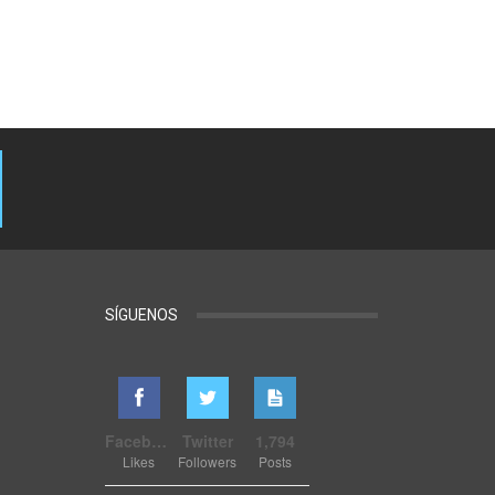
SÍGUENOS
Facebook
Twitter
1,794
Likes
Followers
Posts