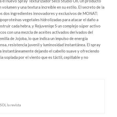
 el nuevo Spray Texturizador Seco Studio On. Un producto
volumen y una textura increíble en su estilo. El secreto de la
 los dos ingredientes innovadores y exclusivos de MONAT:
lipoproteínas vegetales hidrolizadas para atacar el daño a
nstruir cada hebra, y Rejuveniqe S un complejo súper activo
cos con una mezcla de aceites activados derivados del
emilla de Jojoba, lo que indica un impulso de energía
nsa, resistencia juvenil y luminosidad instantánea. El spray
 instantáneamente dejando el cabello suave y ofreciendo
 soplada por el viento que es táctil, cepillable y no
OL la revista