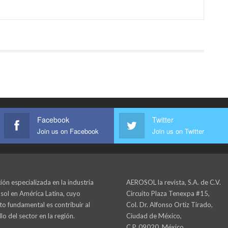
Facebook
Twitter
Join us on Facebook
Join us on Twitter
ión especializada en la industria
AEROSOL la revista, S.A. de C.V.
sol en América Latina, cuyo
Circuito Plaza Tenexpa #15,
to fundamental es contribuir al
Col. Dr. Alfonso Ortiz Tirado,
lo del sector en la región.
Ciudad de México,
C.P. 09020, México