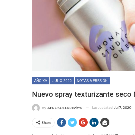
AÑO XV
JULIO 2020
NOTAS A PRESIÓN
Nuevo spray texturizante seco
Last updated
Jul 7, 2020
By
AEROSOL La Revista
Share