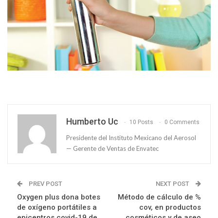
Humberto Uc
10 Posts
0 Comments
Presidente del Instituto Mexicano del Aerosol
— Gerente de Ventas de Envatec
PREV POST
NEXT POST
Oxygen plus dona botes
Método de cálculo de %
de oxígeno portátiles a
cov, en productos
epicentros covid-19 de
cosméticos y de aseo