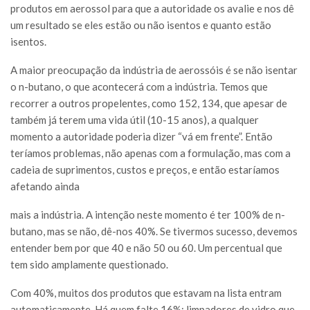
produtos em aerossol para que a autoridade os avalie e nos dê
um resultado se eles estão ou não isentos e quanto estão
isentos.
A maior preocupação da indústria de aerossóis é se não isentar
o n-butano, o que acontecerá com a indústria. Temos que
recorrer a outros propelentes, como 152, 134, que apesar de
também já terem uma vida útil (10-15 anos), a qualquer
momento a autoridade poderia dizer “vá em frente”. Então
teríamos problemas, não apenas com a formulação, mas com a
cadeia de suprimentos, custos e preços, e então estaríamos
afetando ainda
mais a indústria. A intenção neste momento é ter 100% de n-
butano, mas se não, dê-nos 40%. Se tivermos sucesso, devemos
entender bem por que 40 e não 50 ou 60. Um percentual que
tem sido amplamente questionado.
Com 40%, muitos dos produtos que estavam na lista entram
automaticamente. Há quem falte 16%; limpadores de vidro que