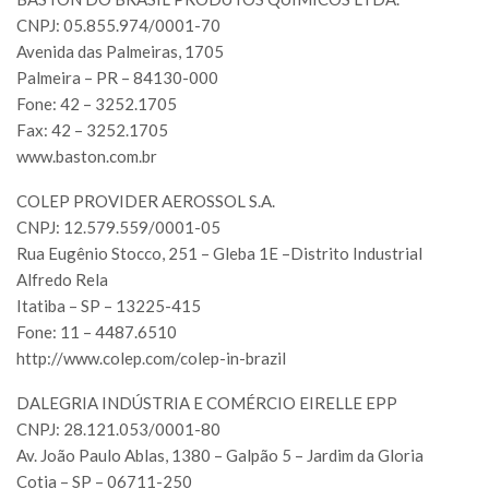
CNPJ: 05.855.974/0001-70
Avenida das Palmeiras, 1705
Palmeira – PR – 84130-000
Fone: 42 – 3252.1705
Fax: 42 – 3252.1705
www.baston.com.br
COLEP PROVIDER AEROSSOL S.A.
CNPJ: 12.579.559/0001-05
Rua Eugênio Stocco, 251 – Gleba 1E –Distrito Industrial
Alfredo Rela
Itatiba – SP – 13225-415
Fone: 11 – 4487.6510
http://www.colep.com/colep-in-brazil
DALEGRIA INDÚSTRIA E COMÉRCIO EIRELLE EPP
CNPJ: 28.121.053/0001-80
Av. João Paulo Ablas, 1380 – Galpão 5 – Jardim da Gloria
Cotia – SP – 06711-250