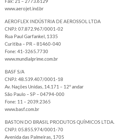
Fax: 21 – 2773.6129
www.aerojet.ind.br
AEROFLEX INDÚSTRIA DE AEROSSOL LTDA
CNPJ: 07.872.967/0001-02
Rua Paul Garfankel, 1335
Curitiba – PR – 81460-040
Fone: 41-3265.7730
www.mundialprime.com.br
BASF S/A
CNPJ: 48.539.407/0001-18
Av. Nações Unidas, 14.171 – 12º andar
São Paulo – SP – 04794-000
Fone: 11 – 2039.2365
www.basf.com.br
BASTON DO BRASIL PRODUTOS QUÍMICOS LTDA.
CNPJ: 05.855.974/0001-70
Avenida das Palmeiras, 1705