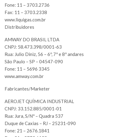
Fone: 11 – 3703.2736
Fax: 11 – 3703.2338
www.liquigas.com.br
Distribuidores
AMWAY DO BRASIL LTDA
CNPJ: 58.473.398/0001-63
Rua: Julio Diniz, 56 – 6º, 7º e 8º andares
São Paulo – SP – 04547-090
Fone: 11 – 5696 3345
www.amway.com.br
Fabricantes/Marketer
AEROJET QUÍMICA INDUSTRIAL
CNPJ: 33.152.885/0001-01
Rua: Jura, S/Nº – Quadra 537
Duque de Caxias – RJ – 25231-090
Fone: 21 – 2676.1841