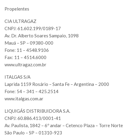
Propelentes
CIA ULTRAGAZ
CNPJ: 61.602.199/0189-17
Av. Dr. Alberto Soares Sampaio, 1098
Mauá – SP – 09380-000
Fone: 11 – 4548.9106
Fax: 11 – 4514.6000
www.ultragaz.com.br
ITALGAS S/A
Laprida 1159 Rosário – Santa Fe – Argentina – 2000
Fone: 54 – 341 – 425.2514
www.italgas.com.ar
LIQUIGÁS DISTRIBUIDORA S.A.
CNPJ: 60.886.413/0001-41
Av. Paulista, 1842 – 6º andar – Cetenco Plaza – Torre Norte
São Paulo – SP – 01310-923