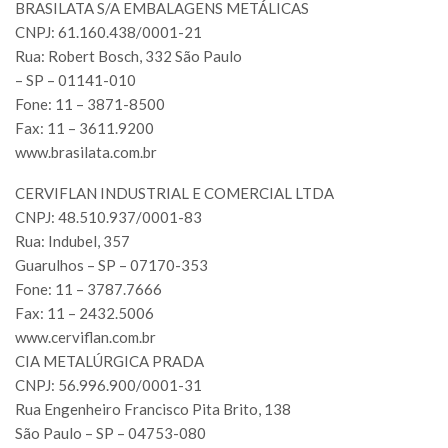
BRASILATA S/A EMBALAGENS METÁLICAS
CNPJ: 61.160.438/0001-21
Rua: Robert Bosch, 332 São Paulo
– SP – 01141-010
Fone: 11 – 3871-8500
Fax: 11 – 3611.9200
www.brasilata.com.br
CERVIFLAN INDUSTRIAL E COMERCIAL LTDA
CNPJ: 48.510.937/0001-83
Rua: Indubel, 357
Guarulhos – SP – 07170-353
Fone: 11 – 3787.7666
Fax: 11 – 2432.5006
www.cerviflan.com.br
CIA METALÚRGICA PRADA
CNPJ: 56.996.900/0001-31
Rua Engenheiro Francisco Pita Brito, 138
São Paulo – SP – 04753-080