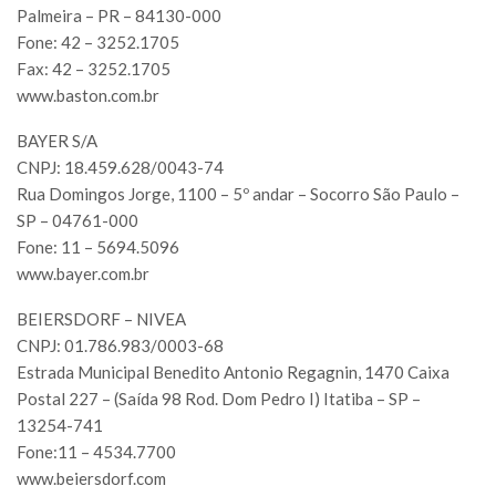
Palmeira – PR – 84130-000
Fone: 42 – 3252.1705
Fax: 42 – 3252.1705
www.baston.com.br
BAYER S/A
CNPJ: 18.459.628/0043-74
Rua Domingos Jorge, 1100 – 5º andar – Socorro São Paulo –
SP – 04761-000
Fone: 11 – 5694.5096
www.bayer.com.br
BEIERSDORF – NIVEA
CNPJ: 01.786.983/0003-68
Estrada Municipal Benedito Antonio Regagnin, 1470 Caixa
Postal 227 – (Saída 98 Rod. Dom Pedro I) Itatiba – SP –
13254-741
Fone:11 – 4534.7700
www.beiersdorf.com