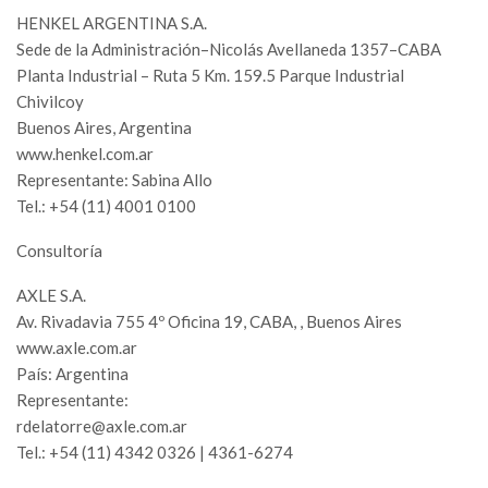
HENKEL ARGENTINA S.A.
Sede de la Administración–Nicolás Avellaneda 1357–CABA
Planta Industrial – Ruta 5 Km. 159.5 Parque Industrial
Chivilcoy
Buenos Aires, Argentina
www.henkel.com.ar
Representante: Sabina Allo
Tel.: +54 (11) 4001 0100
Consultoría
AXLE S.A.
Av. Rivadavia 755 4º Oficina 19, CABA, , Buenos Aires
www.axle.com.ar
País: Argentina
Representante:
rdelatorre@axle.com.ar
Tel.: +54 (11) 4342 0326 | 4361-6274