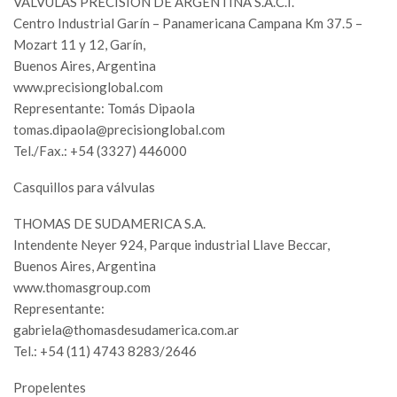
VÁLVULAS PRECISIÓN DE ARGENTINA S.A.C.I.
Centro Industrial Garín – Panamericana Campana Km 37.5 –
Mozart 11 y 12, Garín,
Buenos Aires, Argentina
www.precisionglobal.com
Representante: Tomás Dipaola
tomas.dipaola@precisionglobal.com
Tel./Fax.: +54 (3327) 446000
Casquillos para válvulas
THOMAS DE SUDAMERICA S.A.
Intendente Neyer 924, Parque industrial Llave Beccar,
Buenos Aires, Argentina
www.thomasgroup.com
Representante:
gabriela@thomasdesudamerica.com.ar
Tel.: +54 (11) 4743 8283/2646
Propelentes