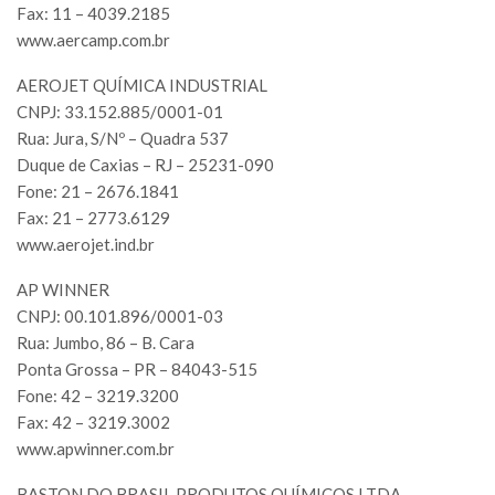
Fax: 11 – 4039.2185
www.aercamp.com.br
AEROJET QUÍMICA INDUSTRIAL
CNPJ: 33.152.885/0001-01
Rua: Jura, S/Nº – Quadra 537
Duque de Caxias – RJ – 25231-090
Fone: 21 – 2676.1841
Fax: 21 – 2773.6129
www.aerojet.ind.br
AP WINNER
CNPJ: 00.101.896/0001-03
Rua: Jumbo, 86 – B. Cara
Ponta Grossa – PR – 84043-515
Fone: 42 – 3219.3200
Fax: 42 – 3219.3002
www.apwinner.com.br
BASTON DO BRASIL PRODUTOS QUÍMICOS LTDA.