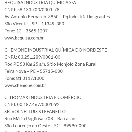
BEQUISA INDÚSTRIA QUÍMICA S/A
CNPJ: 58.133.703/0001-78
Av. Antonio Bernardo, 3950 – Pq Industrial Imigrantes
São Vicente – SP – 11349-380
Fone: 13 – 3565.1207
www.bequisa.com.br
CHEMONE INDUSTRIAL QUÍMICA DO NORDESTE
CNPJ.: 03.251.289/0001-00
Rod PE 53 Km 25 s/n. Sítio Monjolo Zona Rural
Feira Nova – PE – 55715-000
Fone: 81 3117.1000
www.chemone.com.br
CITROMAX INDÚSTRIA E COMÉRCIO
CNPJ: 00.187.467/0001-92
SR. VOLNEI LUIS STEFANELLO
Rua Mário Pagliosa, 708 – Barracão
São Lourenço do Oeste – SC – 89990-000