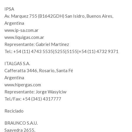
IPSA
Av. Marquez 755 (B1642GDH) San Isidro, Buenos Aires,
Argentina
www.ip-sa.com.ar
www.liquigas.com.ar
Representante: Gabriel Martinez
Tel.: +54 (11) 4743 5535|5255|5155|+54 (11) 4732 9371
ITALGAS S.A.
Cafferatta 3446, Rosario, Santa Fé
Argentina
www.hipergas.com
Representante: Jorge Wasylciw
Tel./Fax: +54 (341) 4317777
Reciclado
BRAUNCO S.A.U.
Saavedra 2655,