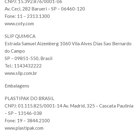
CNPJ: 15.392.876/0001-06
Av. Ceci, 282 Barueri – SP – 06460-120
Fone: 11 – 2313.1300
www.coty.com
SLIP QUIMICA
Estrada Samuel Aizemberg 1060 Vila Alves Dias Sao Bernardo
do Campo
SP – 09851-550, Brasil
Tel.: 1143432222
www.slip.com.br
Embalagens
PLASTIPAK DO BRASIL
CNPJ: 01.115.825/0001-14 Av. Madrid, 325 – Cascata Paulínia
– SP – 13146-038
Fone: 19 – 3844.2100
www.plastipak.com