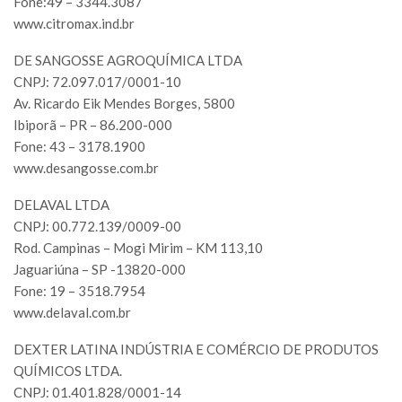
Fone:49 – 3344.3087
www.citromax.ind.br
DE SANGOSSE AGROQUÍMICA LTDA
CNPJ: 72.097.017/0001-10
Av. Ricardo Eik Mendes Borges, 5800
Ibiporã – PR – 86.200-000
Fone: 43 – 3178.1900
www.desangosse.com.br
DELAVAL LTDA
CNPJ: 00.772.139/0009-00
Rod. Campinas – Mogi Mirim – KM 113,10
Jaguariúna – SP -13820-000
Fone: 19 – 3518.7954
www.delaval.com.br
DEXTER LATINA INDÚSTRIA E COMÉRCIO DE PRODUTOS
QUÍMICOS LTDA.
CNPJ: 01.401.828/0001-14