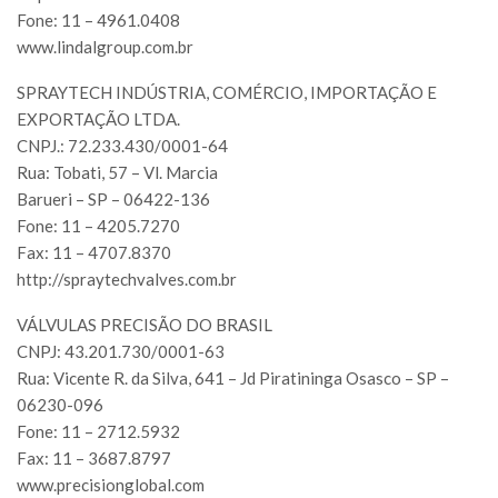
Fone: 11 – 4961.0408
www.lindalgroup.com.br
SPRAYTECH INDÚSTRIA, COMÉRCIO, IMPORTAÇÃO E
EXPORTAÇÃO LTDA.
CNPJ.: 72.233.430/0001-64
Rua: Tobati, 57 – Vl. Marcia
Barueri – SP – 06422-136
Fone: 11 – 4205.7270
Fax: 11 – 4707.8370
http://spraytechvalves.com.br
VÁLVULAS PRECISÃO DO BRASIL
CNPJ: 43.201.730/0001-63
Rua: Vicente R. da Silva, 641 – Jd Piratininga Osasco – SP –
06230-096
Fone: 11 – 2712.5932
Fax: 11 – 3687.8797
www.precisionglobal.com