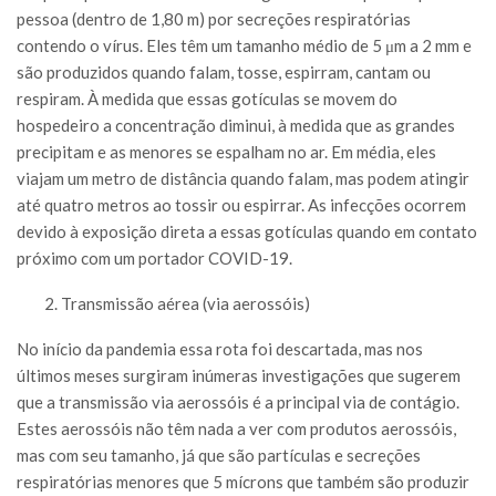
pessoa (dentro de 1,80 m) por secreções respiratórias
contendo o vírus. Eles têm um tamanho médio de 5 μm a 2 mm e
são produzidos quando falam, tosse, espirram, cantam ou
respiram. À medida que essas gotículas se movem do
hospedeiro a concentração diminui, à medida que as grandes
precipitam e as menores se espalham no ar. Em média, eles
viajam um metro de distância quando falam, mas podem atingir
até quatro metros ao tossir ou espirrar. As infecções ocorrem
devido à exposição direta a essas gotículas quando em contato
próximo com um portador COVID-19.
Transmissão aérea (via aerossóis)
No início da pandemia essa rota foi descartada, mas nos
últimos meses surgiram inúmeras investigações que sugerem
que a transmissão via aerossóis é a principal via de contágio.
Estes aerossóis não têm nada a ver com produtos aerossóis,
mas com seu tamanho, já que são partículas e secreções
respiratórias menores que 5 mícrons que também são produzir