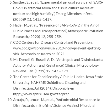
Smither, S., et al., “Experimental aerosol survival of SARS-
CoV-2 in artificial saliva and tissue culture media at
medium and high humidity”, Emerg Microbes Infect.,
(2020)9 (1): 1415-1417.
Hadei, M., et al., “Presence of SARS-CoV-2 in the Air of
Public Places and Transportation”, Atmospheric Pollution
Research, (2020) 12, 255-259.
CDC Centers for Disease Control and Prevention,
www.cdc.gov/coronavirus/2019-ncov/prevent-getting-
sick. Accesado en marzo de 2021
Mc Donell, G., Rusell, A. D., “Antiseptic and Disinfectants:
Activity, Action, and Resistance”, Clinical Microbiology
Reviews, Jan. (1999) 12, 147 – 179.
The Center for Food Security & Public Health, Iowa State
University, NAHEMS Guidelines: Cleaning and
Disinfection, Jul. (2014). Disponible en
htpp://www.aphis.usda.gov/fadprep
Araujo, P., Lemus, M., et al., “Antimicrobial Resistence to
Disinfectants in Biofilms”, Science Against Microbial