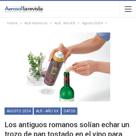
Home
ALR-Números
ALR - Año XX
Agosto 2024
AGOSTO 2024
ALR - AÑO XX
DATOS
Los antiguos romanos solían echar un
trozo de pan tostado en el vino para