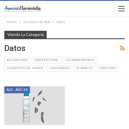
Home
Secciones de ALR
Datos
Viendo La Categoría
Datos
ASOCIACIONES
CARTA EDITORIAL
COLUMNA INVITADA
CONSENTIDO DEL HUMOR
CURIOSIDADES
DE IMPACTO
DIRECTORIO
ALR - AÑO XX