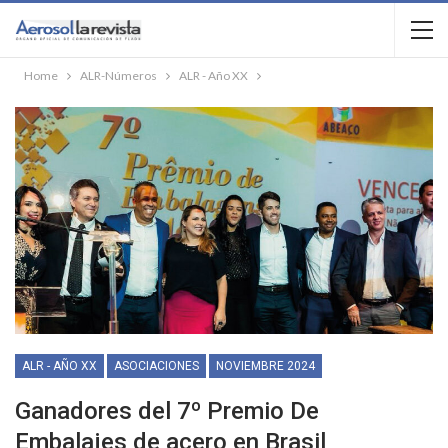
Home
ALR-Números
ALR - Año XX
ALR - AÑO XX
ASOCIACIONES
NOVIEMBRE 2024
Ganadores del 7º Premio De
Embalajes de acero en Brasil