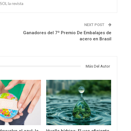
OL la revista
NEXT POST
Ganadores del 7º Premio De Embalajes de
acero en Brasil
Más Del Autor
devuelve el azul: la
Huella hídrica: El uso eficiente