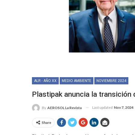
ALR - AÑO XX
MEDIO AMBIENTE
NOVIEMBRE 2024
Plastipak anuncia la transición 
Last updated
Nov 7, 2024
By
AEROSOL La Revista
Share