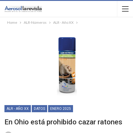
Home
ALR-Números
ALR - Año XX
ALR - AÑO XX
DATOS
ENERO 2025
En Ohio está prohibido cazar ratones