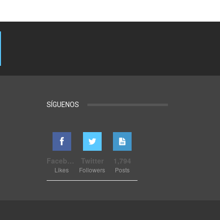
SÍGUENOS
Facebook
Twitter
1,794
Likes
Followers
Posts